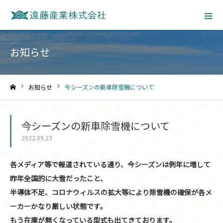
お知らせ
お知らせ
今シーズンの新車除雪機について
ホーム
今シーズンの新車除雪機について
2022.09.23
各メディア等で報道されている通り、今シーズンは例年に増して
昨年全国的に大雪だったこと、
半導体不足、コロナウィルスの拡大等により
除雪機の確保が各メ
ーカーかなり厳しい状態です。
もう在庫が無くなっている型式も出てきております。