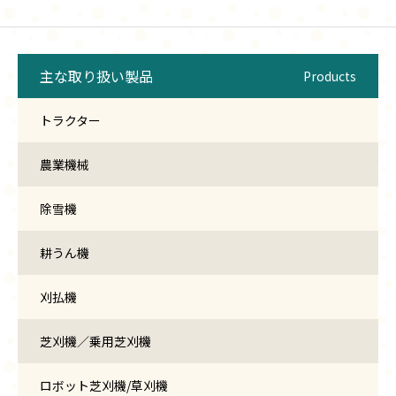
主な取り扱い製品
Products
トラクター
農業機械
除雪機
耕うん機
刈払機
芝刈機／乗用芝刈機
ロボット芝刈機/草刈機