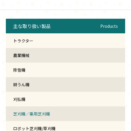
主な取り扱い製品
Products
トラクター
農業機械
除雪機
耕うん機
刈払機
芝刈機／乗用芝刈機
ロボット芝刈機/草刈機