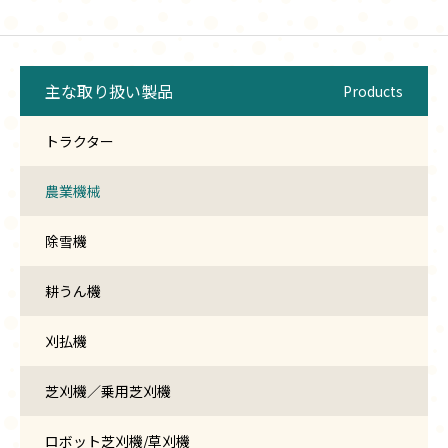
主な取り扱い製品
Products
トラクター
農業機械
除雪機
耕うん機
刈払機
芝刈機／乗用芝刈機
ロボット芝刈機/草刈機