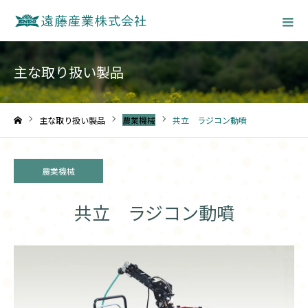
主な取り扱い製品
主な取り扱い製品
農業機械
共立 ラジコン動噴
ホーム
農業機械
共立 ラジコン動噴