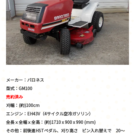
メーカー：バロネス
型式：GM100
売約済み
刈幅：(約)100cm
エンジン：EH43V（4サイクル空冷ガソリン）
全長ｘ全幅ｘ全高：(約)1710 x 900 x 990 (mm)
その他：前後進HSTペダル、刈り高さ ピン入れ替えで 20～